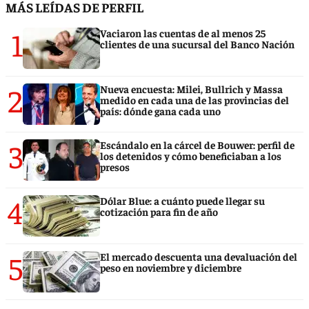
MÁS LEÍDAS DE PERFIL
1
Vaciaron las cuentas de al menos 25
clientes de una sucursal del Banco Nación
2
Nueva encuesta: Milei, Bullrich y Massa
medido en cada una de las provincias del
país: dónde gana cada uno
3
Escándalo en la cárcel de Bouwer: perfil de
los detenidos y cómo beneficiaban a los
presos
4
Dólar Blue: a cuánto puede llegar su
cotización para fin de año
5
El mercado descuenta una devaluación del
peso en noviembre y diciembre