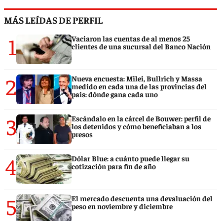
MÁS LEÍDAS DE PERFIL
1
Vaciaron las cuentas de al menos 25
clientes de una sucursal del Banco Nación
2
Nueva encuesta: Milei, Bullrich y Massa
medido en cada una de las provincias del
país: dónde gana cada uno
3
Escándalo en la cárcel de Bouwer: perfil de
los detenidos y cómo beneficiaban a los
presos
4
Dólar Blue: a cuánto puede llegar su
cotización para fin de año
5
El mercado descuenta una devaluación del
peso en noviembre y diciembre