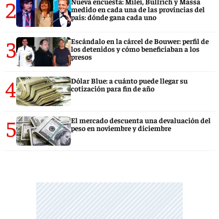
2
Nueva encuesta: Milei, Bullrich y Massa
medido en cada una de las provincias del
país: dónde gana cada uno
3
Escándalo en la cárcel de Bouwer: perfil de
los detenidos y cómo beneficiaban a los
presos
4
Dólar Blue: a cuánto puede llegar su
cotización para fin de año
5
El mercado descuenta una devaluación del
peso en noviembre y diciembre