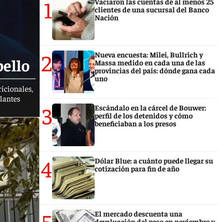
1
Vaciaron las cuentas de al menos 25
clientes de una sucursal del Banco
Nación
2
Nueva encuesta: Milei, Bullrich y
bello
Massa medido en cada una de las
provincias del país: dónde gana cada
uno
icionales,
plantes
3
Escándalo en la cárcel de Bouwer:
perfil de los detenidos y cómo
beneficiaban a los presos
4
Dólar Blue: a cuánto puede llegar su
cotización para fin de año
5
El mercado descuenta una
devaluación del peso en noviembre y