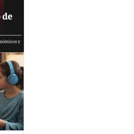
o de
conómicos y