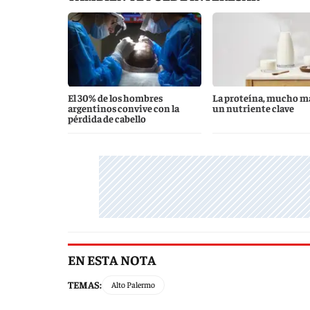
El 30% de los hombres
La proteína, mucho m
argentinos convive con la
un nutriente clave
pérdida de cabello
EN ESTA NOTA
TEMAS:
Alto Palermo