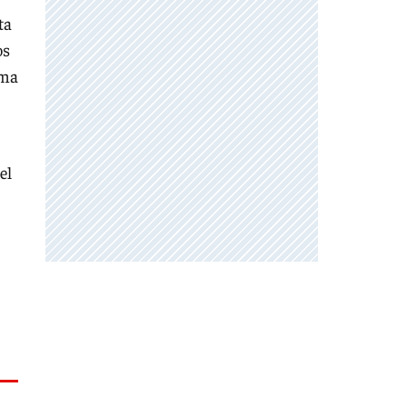
ta
os
rma
el