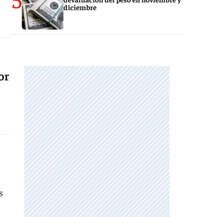
diciembre
or
s