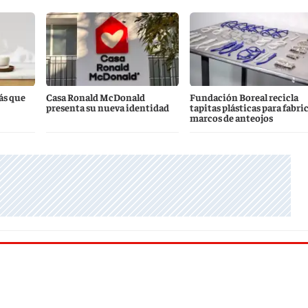
ás que
Casa Ronald McDonald
Fundación Boreal recicla
presenta su nueva identidad
tapitas plásticas para fabri
marcos de anteojos