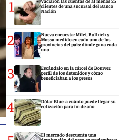
1
Vaciaron las cuentas de al menos 25
clientes de una sucursal del Banco
Nación
2
Nueva encuesta: Milei, Bullrich y
Massa medido en cada una de las
provincias del país: dónde gana cada
uno
3
Escándalo en la cárcel de Bouwer:
perfil de los detenidos y cómo
beneficiaban a los presos
4
Dólar Blue: a cuánto puede llegar su
cotización para fin de año
5
El mercado descuenta una
devaluación del peso en noviembre y