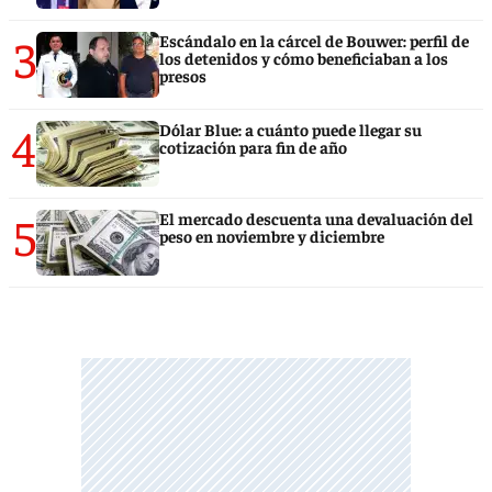
3
Escándalo en la cárcel de Bouwer: perfil de
los detenidos y cómo beneficiaban a los
presos
4
Dólar Blue: a cuánto puede llegar su
cotización para fin de año
5
El mercado descuenta una devaluación del
peso en noviembre y diciembre