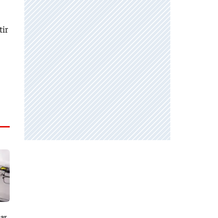
tir
car