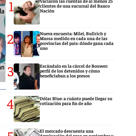
1
Vaciaron las cuentas de al menos 25
clientes de una sucursal del Banco
Nación
2
Nueva encuesta: Milei, Bullrich y
Massa medido en cada una de las
provincias del país: dónde gana cada
uno
3
Escándalo en la cárcel de Bouwer:
perfil de los detenidos y cómo
beneficiaban a los presos
4
Dólar Blue: a cuánto puede llegar su
cotización para fin de año
5
El mercado descuenta una
devaluación del peso en noviembre y