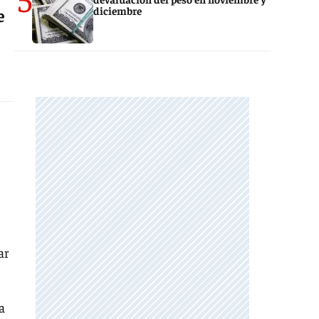
diciembre
e
ar
a