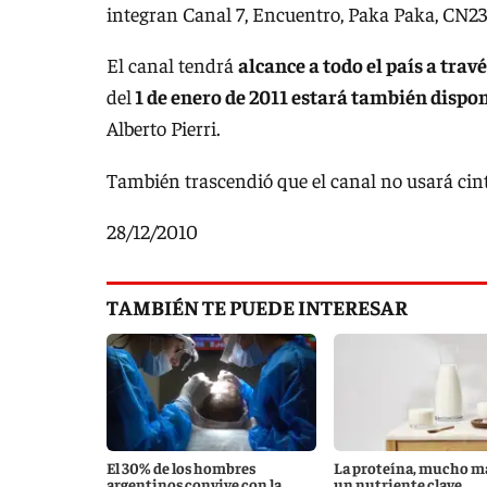
integran Canal 7, Encuentro, Paka Paka, CN23,
El canal tendrá
alcance a todo el país a trav
del
1 de enero de 2011 estará también disponi
Alberto Pierri.
También trascendió que el canal no usará cint
28/12/2010
TAMBIÉN TE PUEDE INTERESAR
El 30% de los hombres
La proteína, mucho m
argentinos convive con la
un nutriente clave