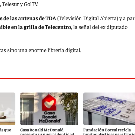
 Telesur y GolTV.
és de las antenas de TDA
(Televisión Digital Abierta) y a par
ble en la grilla de Telecentro
, la señal del ex diputado
as sino una enorme librería digital.
ás que
Casa Ronald McDonald
Fundación Boreal recicla
presenta su nueva identidad
tapitas plásticas para fabri