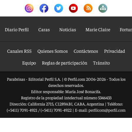
Diario Perfil
Caras
Noticias
Marie Claire
Fortu
Canales RSS
Quienes Somos
Contáctenos
Privacidad
Equipo
Reglas de participación
Tránsito
Parabrisas - Editorial Perfil S.A.
| © Perfil.com 2006-2026 - Todos los
derechos reservados.
Editor responsable: María José Bonacifa.
Registro de la propiedad intelectual número 5346433
Dirección:
California 2715
,
C1289ABI
,
CABA, Argentina
| Teléfono:
(+5411) 7091-4921
/
(+5411) 7091-4922
| E-mail:
perfilcom@perfil.com