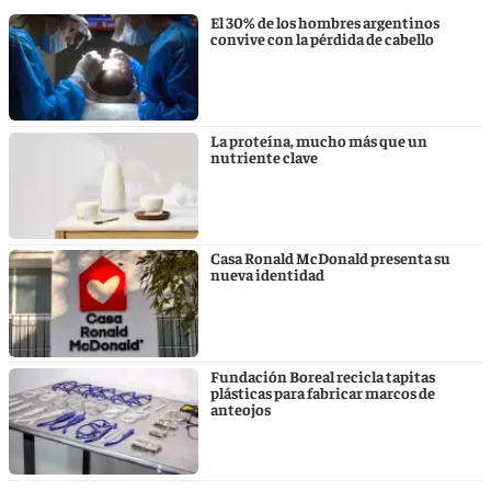
El 30% de los hombres argentinos
convive con la pérdida de cabello
La proteína, mucho más que un
nutriente clave
Casa Ronald McDonald presenta su
nueva identidad
Fundación Boreal recicla tapitas
plásticas para fabricar marcos de
anteojos