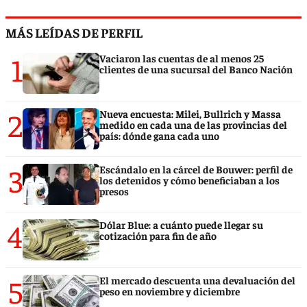
MÁS LEÍDAS DE PERFIL
1
Vaciaron las cuentas de al menos 25
clientes de una sucursal del Banco Nación
2
Nueva encuesta: Milei, Bullrich y Massa
medido en cada una de las provincias del
país: dónde gana cada uno
3
Escándalo en la cárcel de Bouwer: perfil de
los detenidos y cómo beneficiaban a los
presos
4
Dólar Blue: a cuánto puede llegar su
cotización para fin de año
5
El mercado descuenta una devaluación del
peso en noviembre y diciembre