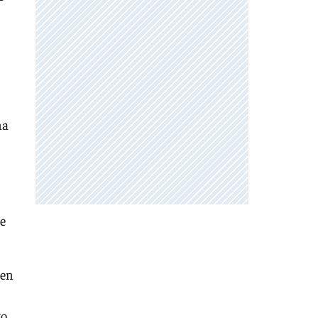
na
re
gen
go