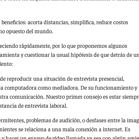
eneficios: acorta distancias, simplifica, reduce costos
remo opuesto del mundo.
reciendo rápidamente, por lo que proponemos algunos
ramienta y cuestionar la usual hipótesis de que detrás de u
lento:
 de reproducir una situación de entrevista presencial,
: la computadora como mediadora. De su funcionamiento y
estra comunicación. Nuestro primer consejo es estar siemp
stancia de entrevista laboral.
rmitentes, problemas de audición, o desfases entre la ima
enientes se relaciona a una mala conexión a internet. Es
 y hacer un ensayo de video llamada ya sea con algún ami