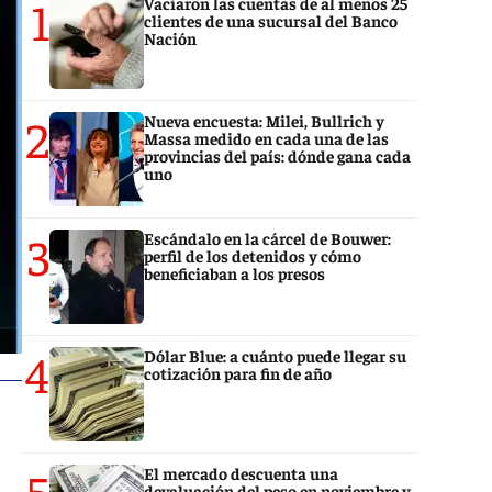
1
Vaciaron las cuentas de al menos 25
clientes de una sucursal del Banco
Nación
2
Nueva encuesta: Milei, Bullrich y
Massa medido en cada una de las
provincias del país: dónde gana cada
uno
3
Escándalo en la cárcel de Bouwer:
perfil de los detenidos y cómo
beneficiaban a los presos
4
Dólar Blue: a cuánto puede llegar su
cotización para fin de año
5
El mercado descuenta una
devaluación del peso en noviembre y