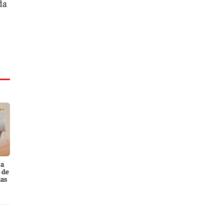
da
ca
 de
las