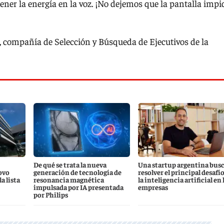
ener la energía en la voz. ¡No dejemos que la pantalla impi
, compañía de Selección y Búsqueda de Ejecutivos de la
De qué se trata la nueva
Una startup argentina bus
ovo
generación de tecnología de
resolver el principal desafío
a lista
resonancia magnética
la inteligencia artificial en 
impulsada por IA presentada
empresas
por Philips