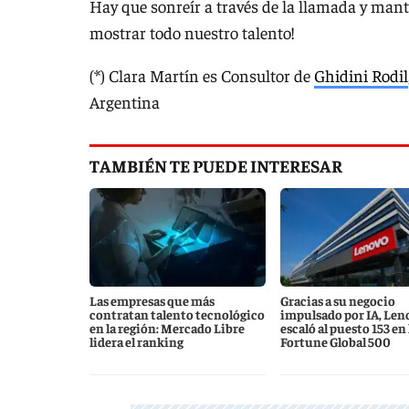
Hay que sonreír a través de la llamada y mant
mostrar todo nuestro talento!
(*) Clara Martín es Consultor de
Ghidini Rodil
Argentina
TAMBIÉN TE PUEDE INTERESAR
Las empresas que más
Gracias a su negocio
contratan talento tecnológico
impulsado por IA, Len
en la región: Mercado Libre
escaló al puesto 153 en l
lidera el ranking
Fortune Global 500