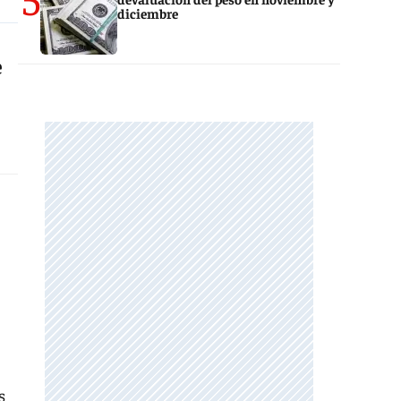
diciembre
e
s