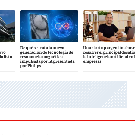
De qué se trata la nueva
Una startup argentina bus
ovo
generación de tecnología de
resolver el principal desafío
a lista
resonancia magnética
la inteligencia artificial en 
impulsada por IA presentada
empresas
por Philips