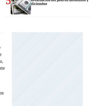
diciembre
e
e
o,
ste
Los