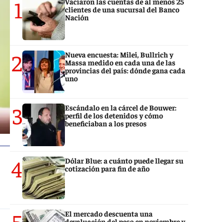
1
Vaciaron las cuentas de al menos 25
clientes de una sucursal del Banco
Nación
2
Nueva encuesta: Milei, Bullrich y
Massa medido en cada una de las
provincias del país: dónde gana cada
uno
3
Escándalo en la cárcel de Bouwer:
perfil de los detenidos y cómo
beneficiaban a los presos
4
Dólar Blue: a cuánto puede llegar su
cotización para fin de año
5
El mercado descuenta una
devaluación del peso en noviembre y