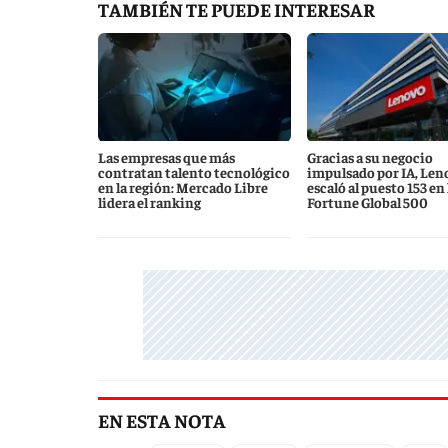
TAMBIÉN TE PUEDE INTERESAR
Las empresas que más
Gracias a su negocio
contratan talento tecnológico
impulsado por IA, Len
en la región: Mercado Libre
escaló al puesto 153 en l
lidera el ranking
Fortune Global 500
EN ESTA NOTA