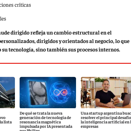
iones críticas
les
aude dirigido refleja un cambio estructural en el
ersonalizados, dirigidos y orientados al negocio, lo que
o su tecnología, sino también sus procesos internos.
De qué se trata la nueva
Una startup argentina bus
ovo
generación de tecnología de
resolver el principal desafío
a lista
resonancia magnética
la inteligencia artificial en 
impulsada por IA presentada
empresas
por Philips