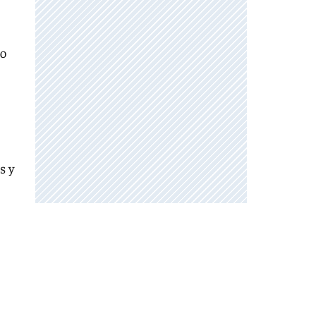
bo
s y