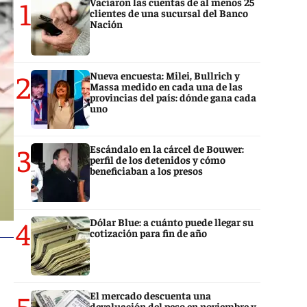
1
Vaciaron las cuentas de al menos 25
clientes de una sucursal del Banco
Nación
2
Nueva encuesta: Milei, Bullrich y
Massa medido en cada una de las
provincias del país: dónde gana cada
uno
3
Escándalo en la cárcel de Bouwer:
perfil de los detenidos y cómo
beneficiaban a los presos
4
Dólar Blue: a cuánto puede llegar su
cotización para fin de año
5
El mercado descuenta una
devaluación del peso en noviembre y