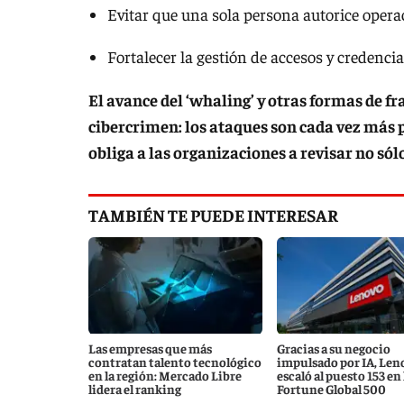
Evitar que una sola persona autorice operac
Fortalecer la gestión de accesos y credencia
El avance del ‘whaling’ y otras formas de fr
cibercrimen: los ataques son cada vez más p
obliga a las organizaciones a revisar no sól
TAMBIÉN TE PUEDE INTERESAR
Las empresas que más
Gracias a su negocio
contratan talento tecnológico
impulsado por IA, Len
en la región: Mercado Libre
escaló al puesto 153 en l
lidera el ranking
Fortune Global 500