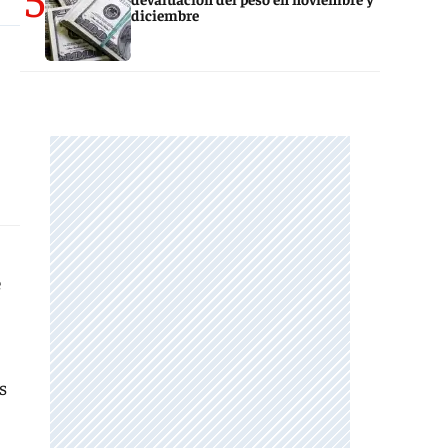
diciembre
e
s