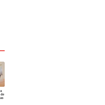
ca
 de
las