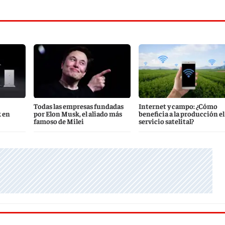
Todas las empresas fundadas
Internet y campo: ¿Cómo
k en
por Elon Musk, el aliado más
beneficia a la producción el
famoso de Milei
servicio satelital?