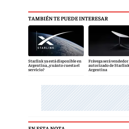
TAMBIÉN TE PUEDE INTERESAR
Starlink ya está disponible en
Frávega será vendedor
Argentina, ¿cuánto cuesta el
autorizado de Starlin
servicio?
Argentina
EN ESTA NOTA