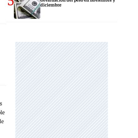
diciembre
s
le
de