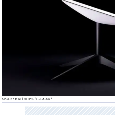
STARLINK MINI
| HTTPS://ELCEO.COM/