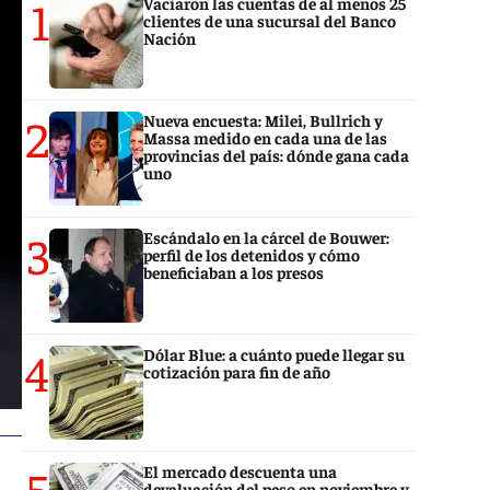
1
Vaciaron las cuentas de al menos 25
clientes de una sucursal del Banco
Nación
2
Nueva encuesta: Milei, Bullrich y
Massa medido en cada una de las
provincias del país: dónde gana cada
uno
3
Escándalo en la cárcel de Bouwer:
perfil de los detenidos y cómo
beneficiaban a los presos
4
Dólar Blue: a cuánto puede llegar su
cotización para fin de año
5
El mercado descuenta una
devaluación del peso en noviembre y