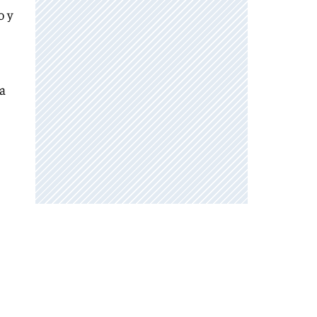
o y
ra