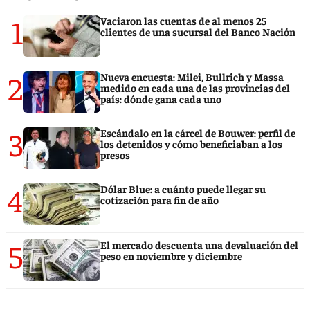
1
Vaciaron las cuentas de al menos 25
clientes de una sucursal del Banco Nación
2
Nueva encuesta: Milei, Bullrich y Massa
medido en cada una de las provincias del
país: dónde gana cada uno
3
Escándalo en la cárcel de Bouwer: perfil de
los detenidos y cómo beneficiaban a los
presos
4
Dólar Blue: a cuánto puede llegar su
cotización para fin de año
5
El mercado descuenta una devaluación del
peso en noviembre y diciembre