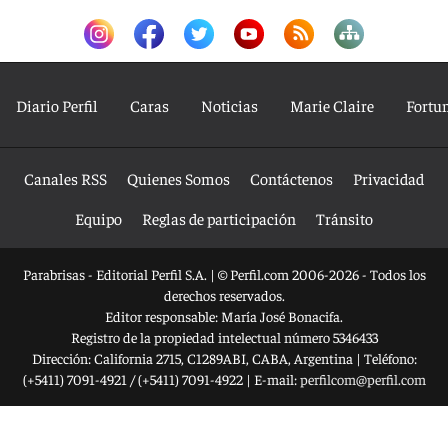
Diario Perfil
Caras
Noticias
Marie Claire
Fortu
Canales RSS
Quienes Somos
Contáctenos
Privacidad
Equipo
Reglas de participación
Tránsito
Parabrisas - Editorial Perfil S.A.
| © Perfil.com 2006-2026 - Todos los
derechos reservados.
Editor responsable: María José Bonacifa.
Registro de la propiedad intelectual número 5346433
Dirección:
California 2715
,
C1289ABI
,
CABA, Argentina
| Teléfono:
(+5411) 7091-4921
/
(+5411) 7091-4922
| E-mail:
perfilcom@perfil.com