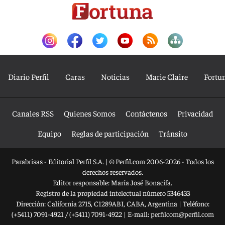
Diario Perfil
Caras
Noticias
Marie Claire
Fortu
Canales RSS
Quienes Somos
Contáctenos
Privacidad
Equipo
Reglas de participación
Tránsito
Parabrisas - Editorial Perfil S.A.
| © Perfil.com 2006-2026 - Todos los
derechos reservados.
Editor responsable: María José Bonacifa.
Registro de la propiedad intelectual número 5346433
Dirección:
California 2715
,
C1289ABI
,
CABA, Argentina
| Teléfono:
(+5411) 7091-4921
/
(+5411) 7091-4922
| E-mail:
perfilcom@perfil.com