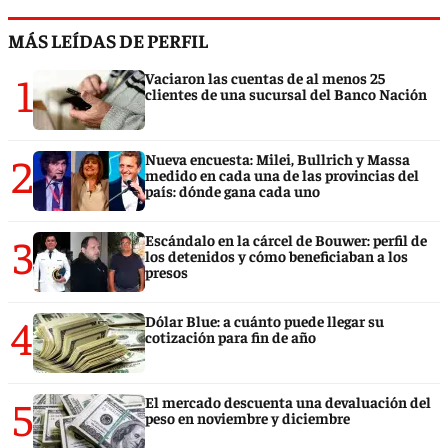
MÁS LEÍDAS DE PERFIL
1
Vaciaron las cuentas de al menos 25
clientes de una sucursal del Banco Nación
2
Nueva encuesta: Milei, Bullrich y Massa
medido en cada una de las provincias del
país: dónde gana cada uno
3
Escándalo en la cárcel de Bouwer: perfil de
los detenidos y cómo beneficiaban a los
presos
4
Dólar Blue: a cuánto puede llegar su
cotización para fin de año
5
El mercado descuenta una devaluación del
peso en noviembre y diciembre