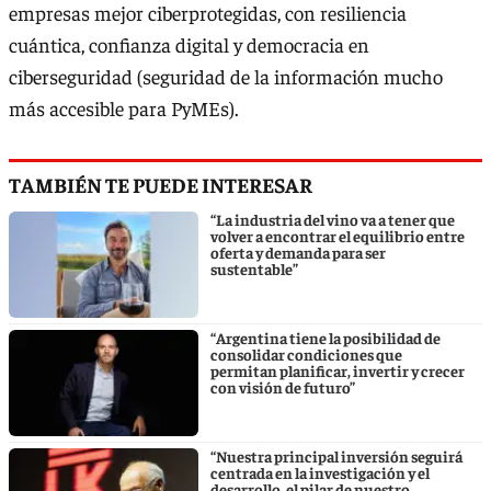
empresas mejor ciberprotegidas, con resiliencia
cuántica, confianza digital y democracia en
ciberseguridad (seguridad de la información mucho
más accesible para PyMEs).
TAMBIÉN TE PUEDE INTERESAR
“La industria del vino va a tener que
volver a encontrar el equilibrio entre
oferta y demanda para ser
sustentable”
“Argentina tiene la posibilidad de
consolidar condiciones que
permitan planificar, invertir y crecer
con visión de futuro”
“Nuestra principal inversión seguirá
centrada en la investigación y el
desarrollo, el pilar de nuestro