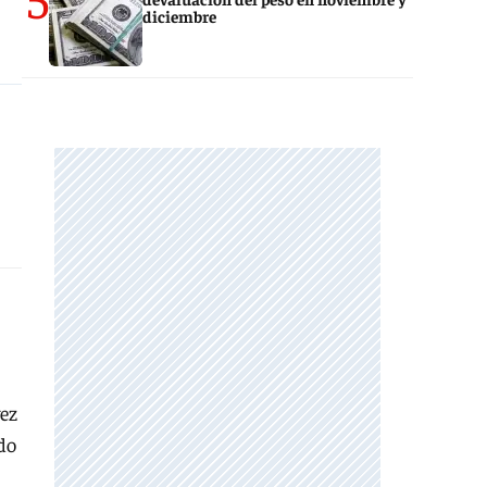
diciembre
vez
do