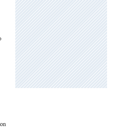
o
con