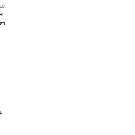
no,
es
 en
.