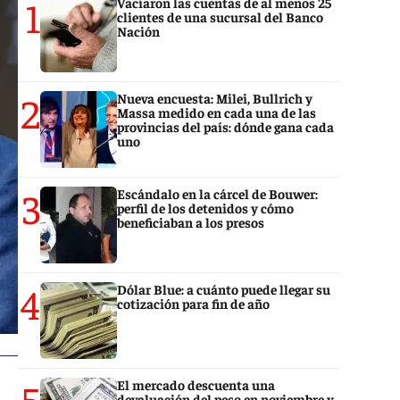
1
Vaciaron las cuentas de al menos 25
clientes de una sucursal del Banco
Nación
2
Nueva encuesta: Milei, Bullrich y
Massa medido en cada una de las
provincias del país: dónde gana cada
uno
3
Escándalo en la cárcel de Bouwer:
perfil de los detenidos y cómo
beneficiaban a los presos
4
Dólar Blue: a cuánto puede llegar su
cotización para fin de año
5
El mercado descuenta una
devaluación del peso en noviembre y