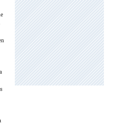
de
s
en
a
es
a