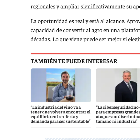
regionales y ampliar significativamente su ap
La oportunidad es real y está al alcance. Apro
capacidad de convertir al agro en una plataf
décadas. Lo que viene puede ser mejor si elegi
TAMBIÉN TE PUEDE INTERESAR
“La industria del vino va a
“La ciberseguridad no 
tener que volver a encontrar el
para empresas grandes,
equilibrio entre oferta y
ataques no discrimin
demanda para ser sustentable”
tamaño ni industria”