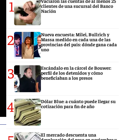
1
Vaciaron las cuentas de al menos 25
clientes de una sucursal del Banco
Nación
2
Nueva encuesta: Milei, Bullrich y
Massa medido en cada una de las
provincias del país: dónde gana cada
uno
3
Escándalo en la cárcel de Bouwer:
perfil de los detenidos y cómo
beneficiaban a los presos
4
Dólar Blue: a cuánto puede llegar su
cotización para fin de año
5
El mercado descuenta una
devaluación del peso en noviembre y