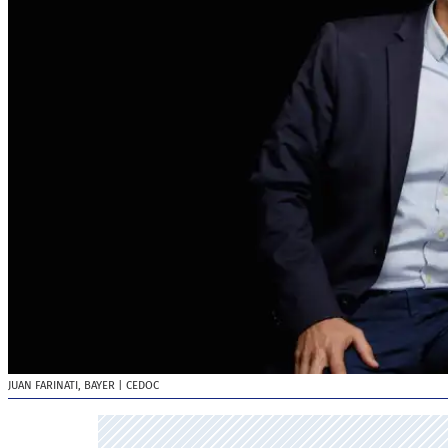
JUAN FARINATI, BAYER
| CEDOC