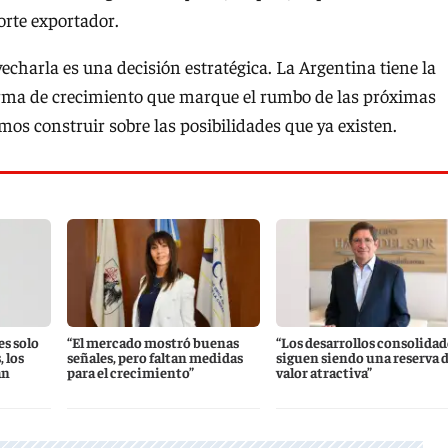
orte exportador.
vecharla es una decisión estratégica. La Argentina tiene la
orma de crecimiento que marque el rumbo de las próximas
mos construir sobre las posibilidades que ya existen.
es solo
“El mercado mostró buenas
“Los desarrollos consolidad
 los
señales, pero faltan medidas
siguen siendo una reserva 
an
para el crecimiento”
valor atractiva”