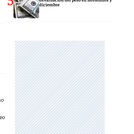
diciembre
no
leo