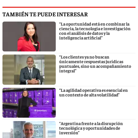
TAMBIÉN TE PUEDE INTERESAR
“La oportunidad está en combinar la
ciencia, la tecnología e investigación
con el análisis de datos y la
inteligencia artificial”
“Los clientes ya no buscan
únicamente respuestas jurídicas
puntuales, sino un acompañamiento
integral”
“La agilidad operativa es esencial en
un contexto de alta volatilidad”
“Argentina frente a la disrupción
tecnológica y oportunidades de
inversión”