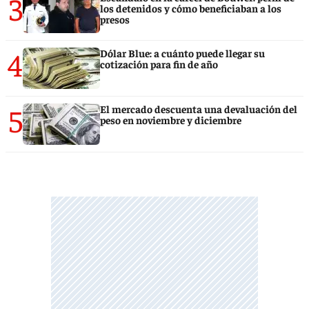
3
los detenidos y cómo beneficiaban a los
presos
4
Dólar Blue: a cuánto puede llegar su
cotización para fin de año
5
El mercado descuenta una devaluación del
peso en noviembre y diciembre