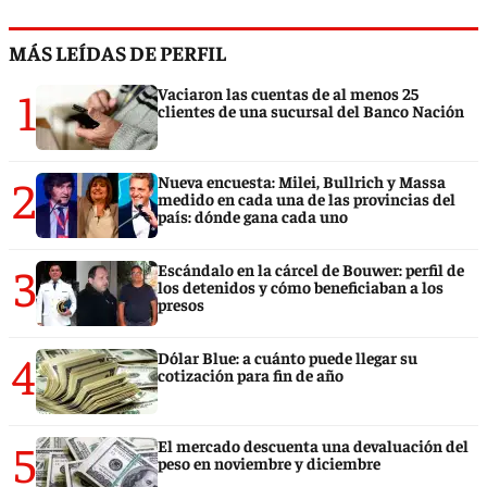
MÁS LEÍDAS DE PERFIL
1
Vaciaron las cuentas de al menos 25
clientes de una sucursal del Banco Nación
2
Nueva encuesta: Milei, Bullrich y Massa
medido en cada una de las provincias del
país: dónde gana cada uno
3
Escándalo en la cárcel de Bouwer: perfil de
los detenidos y cómo beneficiaban a los
presos
4
Dólar Blue: a cuánto puede llegar su
cotización para fin de año
5
El mercado descuenta una devaluación del
peso en noviembre y diciembre