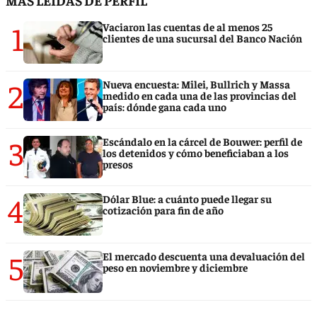
MÁS LEÍDAS DE PERFIL
1
Vaciaron las cuentas de al menos 25
clientes de una sucursal del Banco Nación
2
Nueva encuesta: Milei, Bullrich y Massa
medido en cada una de las provincias del
país: dónde gana cada uno
3
Escándalo en la cárcel de Bouwer: perfil de
los detenidos y cómo beneficiaban a los
presos
4
Dólar Blue: a cuánto puede llegar su
cotización para fin de año
5
El mercado descuenta una devaluación del
peso en noviembre y diciembre