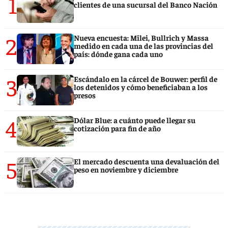
1
clientes de una sucursal del Banco Nación
2
Nueva encuesta: Milei, Bullrich y Massa
medido en cada una de las provincias del
país: dónde gana cada uno
3
Escándalo en la cárcel de Bouwer: perfil de
los detenidos y cómo beneficiaban a los
presos
4
Dólar Blue: a cuánto puede llegar su
cotización para fin de año
5
El mercado descuenta una devaluación del
peso en noviembre y diciembre