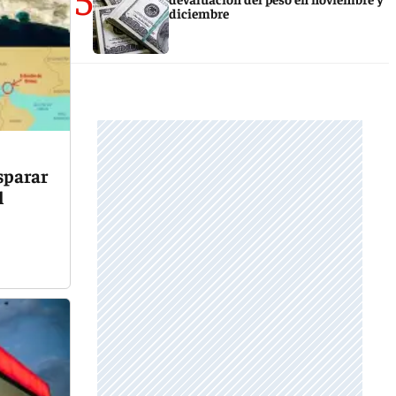
diciembre
sparar
l