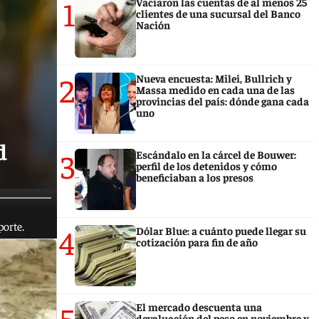
1
Vaciaron las cuentas de al menos 25
clientes de una sucursal del Banco
Nación
2
Nueva encuesta: Milei, Bullrich y
Massa medido en cada una de las
provincias del país: dónde gana cada
uno
d
3
Escándalo en la cárcel de Bouwer:
perfil de los detenidos y cómo
beneficiaban a los presos
porte.
4
Dólar Blue: a cuánto puede llegar su
cotización para fin de año
5
El mercado descuenta una
devaluación del peso en noviembre y