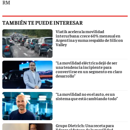
RM
TAMBIÉN TE PUEDE INTERESAR
Viatik acelera la movilidad
interurbana: crece 60% mensual en
Argentina y suma respaldo de Silicon
Valley
“La movilidad eléctrica dejó de ser
una tendencia incipiente para
convertirse en un segmento en claro
desarrollo”
“La movilidad no es el auto, es un
sistema que está cambiando todo”
Grupo Dietrich: Una receta para
liderar el futuro de la movilidad