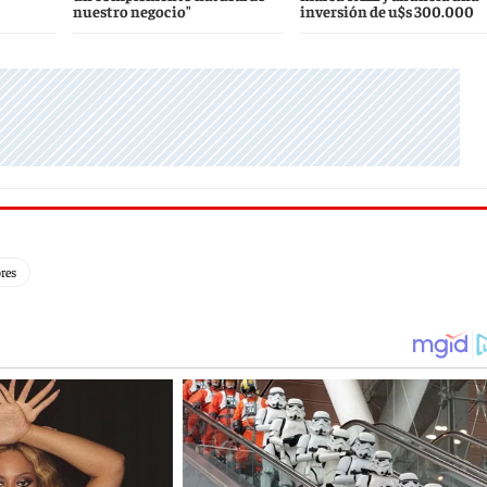
nuestro negocio"
inversión de u$s 300.000
res