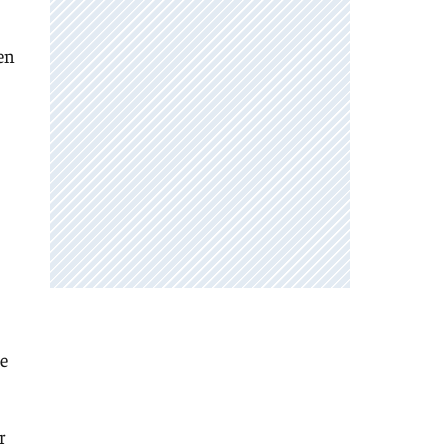
en
de
r