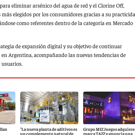
para eliminar arsénico del agua de red y el Clorine Off,
s más elegidos por los consumidores gracias a su practicida
idándose como referentes dentro de la categoría en Mercado
rategia de expansión digital y su objetivo de continuar
ua en Argentina, acompañando las nuevas tendencias de
 usuarios.
llan
"La nueva planta de aditivos es
Grupo MIZ Juegos adquiere 
un complemento natural de
marca TAZZ y anuncia una