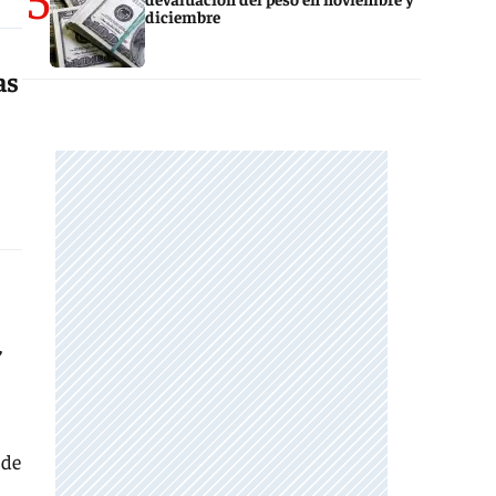
diciembre
as
e
,
 de