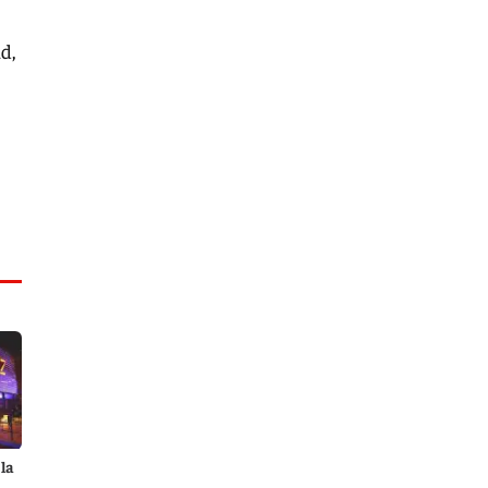
d,
la