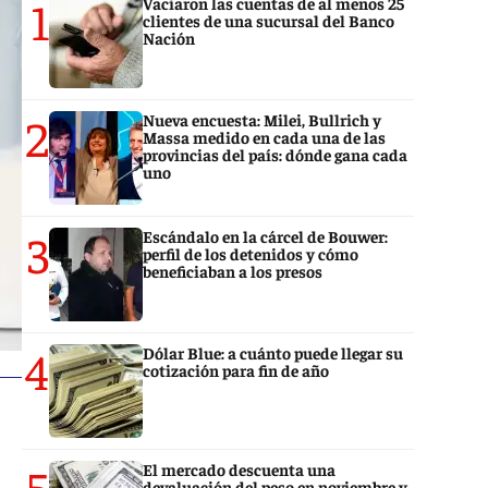
1
Vaciaron las cuentas de al menos 25
clientes de una sucursal del Banco
Nación
2
Nueva encuesta: Milei, Bullrich y
Massa medido en cada una de las
provincias del país: dónde gana cada
uno
3
Escándalo en la cárcel de Bouwer:
perfil de los detenidos y cómo
beneficiaban a los presos
4
Dólar Blue: a cuánto puede llegar su
cotización para fin de año
5
El mercado descuenta una
devaluación del peso en noviembre y