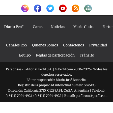
Diario Perfil
Caras
Noticias
Marie Claire
Fortu
Canales RSS
Quienes Somos
Contáctenos
Privacidad
Equipo
Reglas de participación
Tránsito
Parabrisas - Editorial Perfil S.A.
| © Perfil.com 2006-2026 - Todos los
derechos reservados.
Editor responsable: María José Bonacifa.
Registro de la propiedad intelectual número 5346433
Dirección:
California 2715
,
C1289ABI
,
CABA, Argentina
| Teléfono:
(+5411) 7091-4921
/
(+5411) 7091-4922
| E-mail:
perfilcom@perfil.com