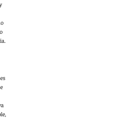
y
no
no
ia.
nes
de
ya
le,