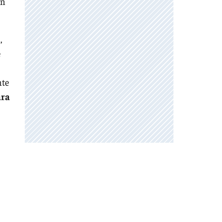
ón
,
e
nte
ara