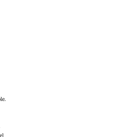
le.
s
el