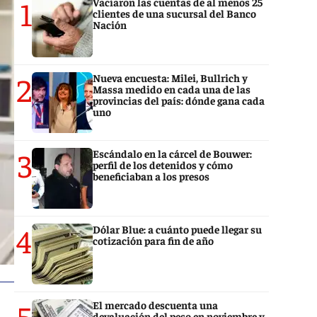
1
Vaciaron las cuentas de al menos 25
clientes de una sucursal del Banco
Nación
2
Nueva encuesta: Milei, Bullrich y
Massa medido en cada una de las
provincias del país: dónde gana cada
uno
3
Escándalo en la cárcel de Bouwer:
perfil de los detenidos y cómo
beneficiaban a los presos
4
Dólar Blue: a cuánto puede llegar su
cotización para fin de año
5
El mercado descuenta una
devaluación del peso en noviembre y