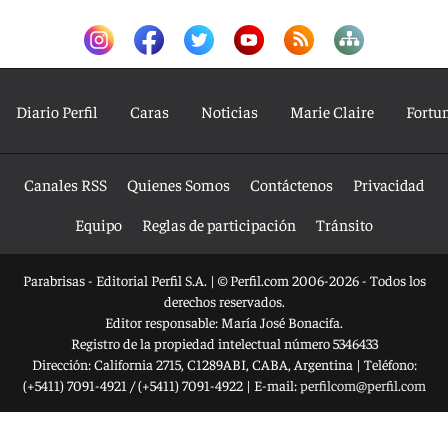
Diario Perfil
Caras
Noticias
Marie Claire
Fortu
Canales RSS
Quienes Somos
Contáctenos
Privacidad
Equipo
Reglas de participación
Tránsito
Parabrisas - Editorial Perfil S.A.
| © Perfil.com 2006-2026 - Todos los
derechos reservados.
Editor responsable: María José Bonacifa.
Registro de la propiedad intelectual número 5346433
Dirección:
California 2715
,
C1289ABI
,
CABA, Argentina
| Teléfono:
(+5411) 7091-4921
/
(+5411) 7091-4922
| E-mail:
perfilcom@perfil.com