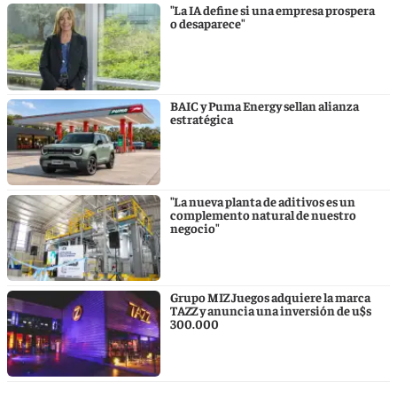
"La IA define si una empresa prospera
o desaparece"
BAIC y Puma Energy sellan alianza
estratégica
"La nueva planta de aditivos es un
complemento natural de nuestro
negocio"
Grupo MIZ Juegos adquiere la marca
TAZZ y anuncia una inversión de u$s
300.000