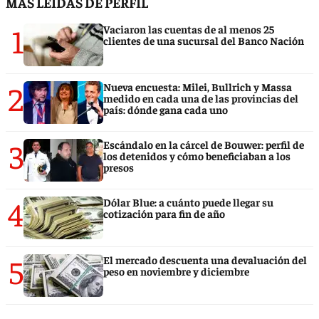
MÁS LEÍDAS DE PERFIL
1
Vaciaron las cuentas de al menos 25
clientes de una sucursal del Banco Nación
2
Nueva encuesta: Milei, Bullrich y Massa
medido en cada una de las provincias del
país: dónde gana cada uno
3
Escándalo en la cárcel de Bouwer: perfil de
los detenidos y cómo beneficiaban a los
presos
4
Dólar Blue: a cuánto puede llegar su
cotización para fin de año
5
El mercado descuenta una devaluación del
peso en noviembre y diciembre