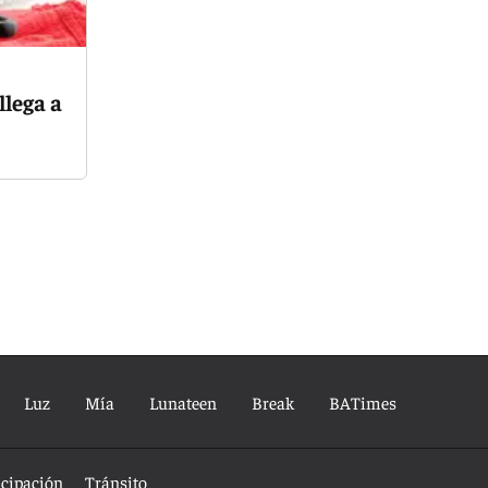
llega a
Luz
Mía
Lunateen
Break
BATimes
icipación
Tránsito