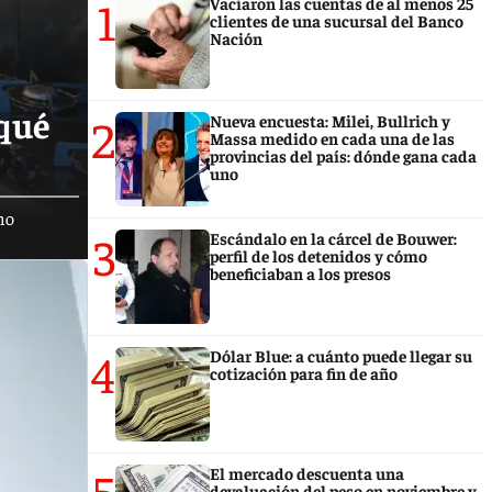
1
Vaciaron las cuentas de al menos 25
clientes de una sucursal del Banco
Nación
 qué
2
Nueva encuesta: Milei, Bullrich y
Massa medido en cada una de las
provincias del país: dónde gana cada
uno
mo
3
Escándalo en la cárcel de Bouwer:
perfil de los detenidos y cómo
beneficiaban a los presos
4
Dólar Blue: a cuánto puede llegar su
cotización para fin de año
5
El mercado descuenta una
devaluación del peso en noviembre y