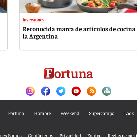
Inversiones
Reconocida marca de artículos de cocina 
la Argentina
Fortuna
Hombre
Weekend
Supercampo
Look
nes Somos
Contáctenos
Privacidad
Equipo
Reglas de part