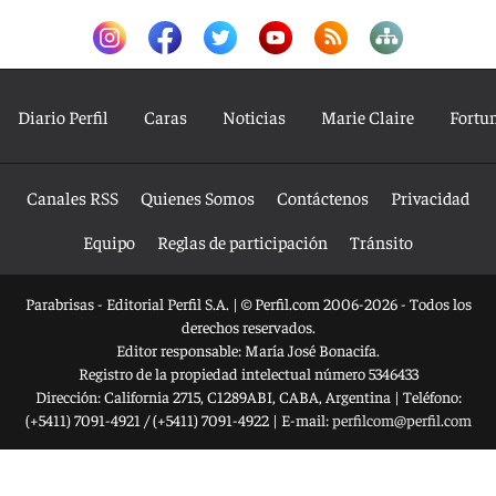
Diario Perfil
Caras
Noticias
Marie Claire
Fortu
Canales RSS
Quienes Somos
Contáctenos
Privacidad
Equipo
Reglas de participación
Tránsito
Parabrisas - Editorial Perfil S.A.
| © Perfil.com 2006-2026 - Todos los
derechos reservados.
Editor responsable: María José Bonacifa.
Registro de la propiedad intelectual número 5346433
Dirección:
California 2715
,
C1289ABI
,
CABA, Argentina
| Teléfono:
(+5411) 7091-4921
/
(+5411) 7091-4922
| E-mail:
perfilcom@perfil.com