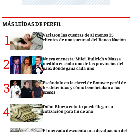
MÁS LEÍDAS DE PERFIL
1
Vaciaron las cuentas de al menos 25
clientes de una sucursal del Banco Nación
2
Nueva encuesta: Milei, Bullrich y Massa
medido en cada una de las provincias del
país: dónde gana cada uno
3
Escándalo en la cárcel de Bouwer: perfil de
los detenidos y cómo beneficiaban a los
presos
4
Dólar Blue: a cuánto puede llegar su
cotización para fin de año
El mercado descuenta una devaluación del