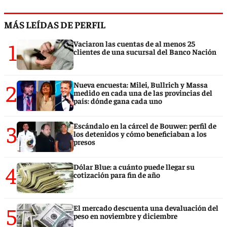
MÁS LEÍDAS DE PERFIL
1
Vaciaron las cuentas de al menos 25
clientes de una sucursal del Banco Nación
2
Nueva encuesta: Milei, Bullrich y Massa
medido en cada una de las provincias del
país: dónde gana cada uno
3
Escándalo en la cárcel de Bouwer: perfil de
los detenidos y cómo beneficiaban a los
presos
4
Dólar Blue: a cuánto puede llegar su
cotización para fin de año
5
El mercado descuenta una devaluación del
peso en noviembre y diciembre