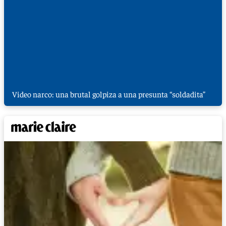
Video narco: una brutal golpiza a una presunta “soldadita”