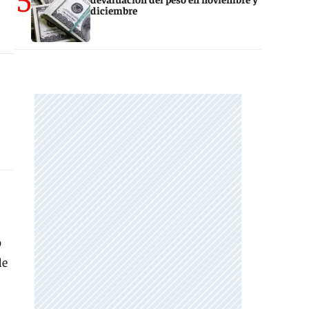
diciembre
o
de