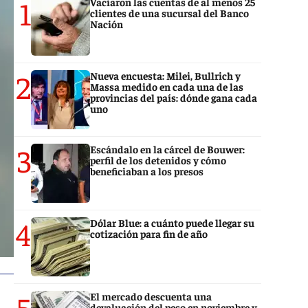
1
Vaciaron las cuentas de al menos 25
clientes de una sucursal del Banco
Nación
2
Nueva encuesta: Milei, Bullrich y
Massa medido en cada una de las
provincias del país: dónde gana cada
uno
3
Escándalo en la cárcel de Bouwer:
perfil de los detenidos y cómo
beneficiaban a los presos
4
Dólar Blue: a cuánto puede llegar su
cotización para fin de año
5
El mercado descuenta una
devaluación del peso en noviembre y