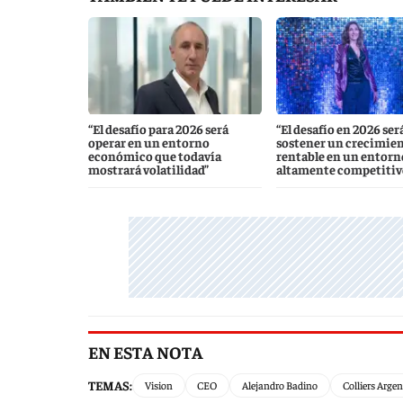
“El desafío para 2026 será
“El desafío en 2026 ser
operar en un entorno
sostener un crecimie
económico que todavía
rentable en un entorn
mostrará volatilidad”
altamente competitiv
EN ESTA NOTA
TEMAS:
Vision
CEO
Alejandro Badino
Colliers Arge