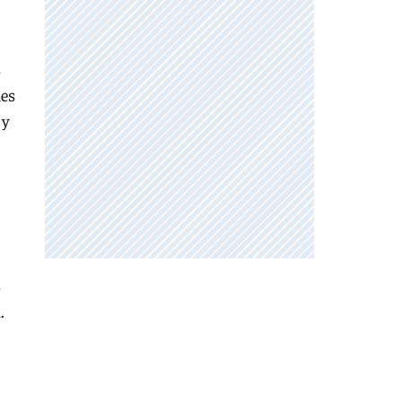
s
les
 y
s
.