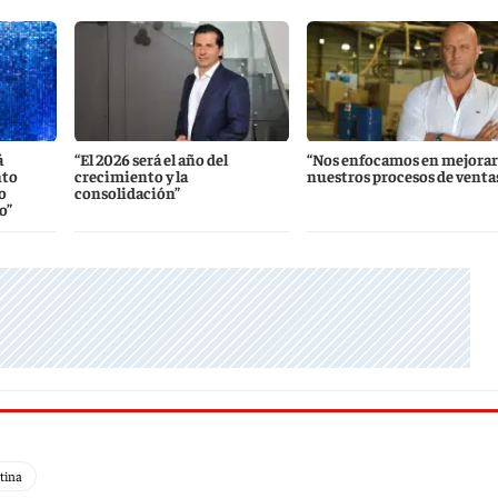
á
“El 2026 será el año del
“Nos enfocamos en mejorar
nto
crecimiento y la
nuestros procesos de venta
o
consolidación”
o”
ntina