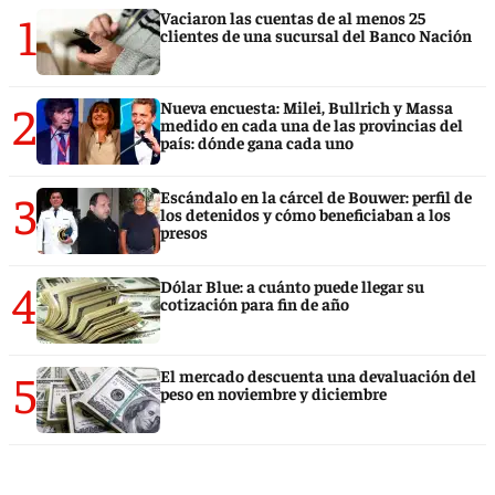
1
Vaciaron las cuentas de al menos 25
clientes de una sucursal del Banco Nación
2
Nueva encuesta: Milei, Bullrich y Massa
medido en cada una de las provincias del
país: dónde gana cada uno
3
Escándalo en la cárcel de Bouwer: perfil de
los detenidos y cómo beneficiaban a los
presos
4
Dólar Blue: a cuánto puede llegar su
cotización para fin de año
5
El mercado descuenta una devaluación del
peso en noviembre y diciembre