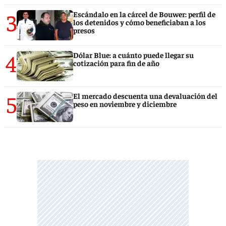
3
Escándalo en la cárcel de Bouwer: perfil de
los detenidos y cómo beneficiaban a los
presos
4
Dólar Blue: a cuánto puede llegar su
cotización para fin de año
5
El mercado descuenta una devaluación del
peso en noviembre y diciembre