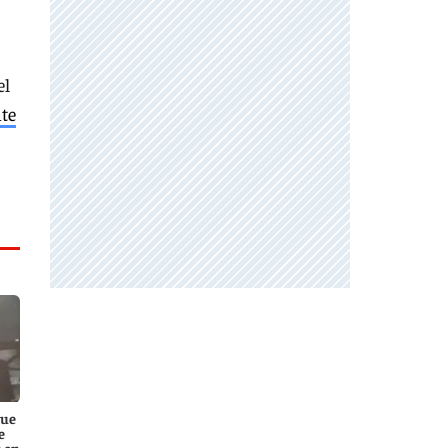
el
nte
que
e