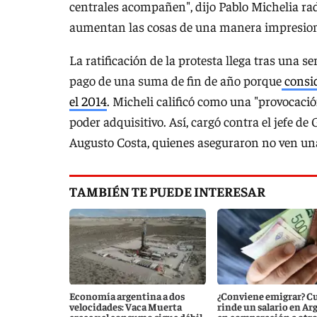
centrales acompañen", dijo Pablo Michelia radi
aumentan las cosas de una manera impresion
La ratificación de la protesta llega tras una s
pago de una suma de fin de año porque
consid
el 2014
. Micheli calificó como una "provocació
poder adquisitivo. Así, cargó contra el jefe de
Augusto Costa, quienes aseguraron no ven una 
TAMBIÉN TE PUEDE INTERESAR
Economía argentina a dos
¿Conviene emigrar? C
velocidades: Vaca Muerta
rinde un salario en Ar