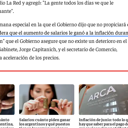
o La Red y agregó: "La gente todos los días ve que le
ante".
emana especial en la que el Gobierno dijo que no propiciará 
era que el aumento de salarios le ganó a la inflación dura
n" que el Gobierno asegure que no existe un deterioro en el
 Gabinete, Jorge Capitanich, y el secretario de Comercio,
aceleración de los precios.
uánto
Salarios: cuánto piden ganar
Inflación de junio: todo lo 
gentina,
los argentinos y qué puestos
hay que saber para el pago d