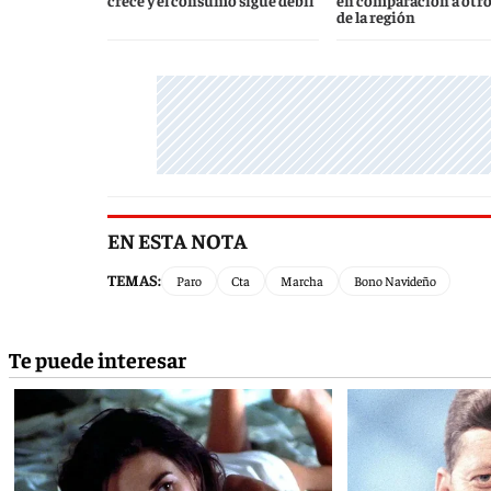
crece y el consumo sigue débil
en comparación a otro
de la región
EN ESTA NOTA
TEMAS:
Paro
Cta
Marcha
Bono Navideño