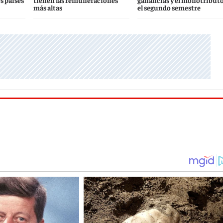
s países
tienen las remuneraciones
ganancias y el monotributo
más altas
el segundo semestre