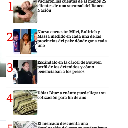
1
Vaciaron las cuentas de al menos 25
clientes de una sucursal del Banco
Nación
2
Nueva encuesta: Milei, Bullrich y
Massa medido en cada una de las
provincias del país: dónde gana cada
uno
3
Escándalo en la cárcel de Bouwer:
perfil de los detenidos y cómo
beneficiaban a los presos
4
Dólar Blue: a cuánto puede llegar su
cotización para fin de año
5
El mercado descuenta una
devaluación del peso en noviembre y