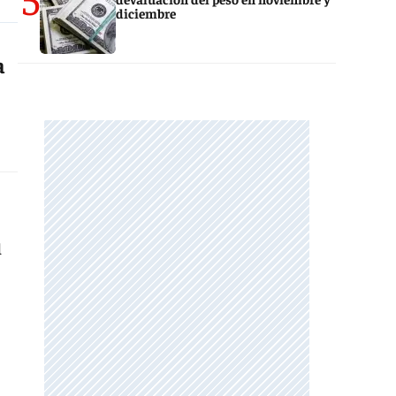
diciembre
a
l