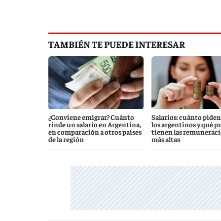
TAMBIÉN TE PUEDE INTERESAR
¿Conviene emigrar? Cuánto
Salarios: cuánto piden
rinde un salario en Argentina,
los argentinos y qué p
en comparación a otros países
tienen las remunerac
de la región
más altas