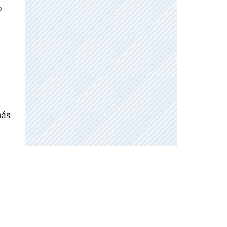
o
más