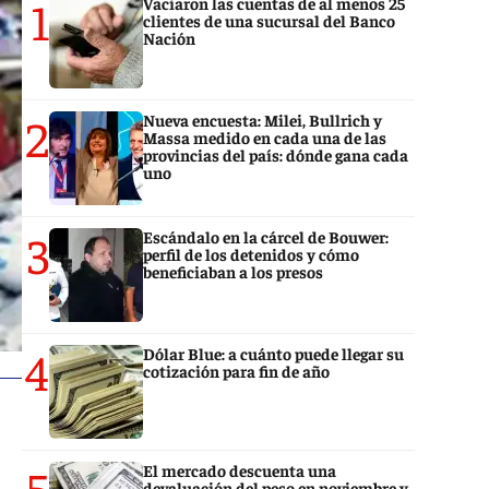
1
Vaciaron las cuentas de al menos 25
clientes de una sucursal del Banco
Nación
2
Nueva encuesta: Milei, Bullrich y
Massa medido en cada una de las
provincias del país: dónde gana cada
uno
3
Escándalo en la cárcel de Bouwer:
perfil de los detenidos y cómo
beneficiaban a los presos
4
Dólar Blue: a cuánto puede llegar su
cotización para fin de año
5
El mercado descuenta una
devaluación del peso en noviembre y