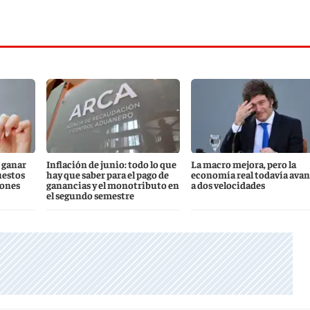
 ganar
Inflación de junio: todo lo que
La macro mejora, pero la
uestos
hay que saber para el pago de
economía real todavía ava
iones
ganancias y el monotributo en
a dos velocidades
el segundo semestre