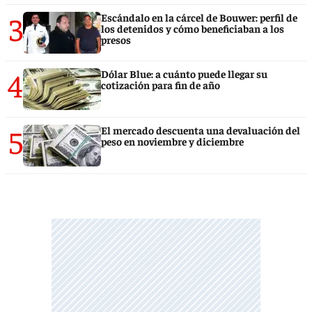
3
Escándalo en la cárcel de Bouwer: perfil de
los detenidos y cómo beneficiaban a los
presos
4
Dólar Blue: a cuánto puede llegar su
cotización para fin de año
5
El mercado descuenta una devaluación del
peso en noviembre y diciembre