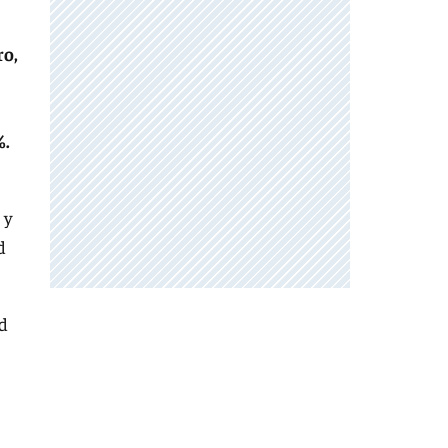
ro,
%.
 y
d
ad