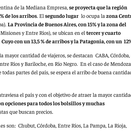
entina de la Mediana Empresa,
se proyecta que la región
% de los arribos
. El
segundo lugar
lo ocupa la
zona Cent
ba).
La Provincia de Buenos Aires, con 15% y la zona del
isiones y Entre Ríos), se ubican en el
tercer y cuarto
n
Cuyo con un 13,5 % de arribos y la Patagonia, con un 12
n la mayor cantidad de viajeros, se destacan CABA, Córdoba,
ntre Ríos y Bariloche, en Río Negro. En el caso de Mendoza
todas partes del país, se espera el arribo de buena cantida
aviesa el país y con el objetivo de atraer la mayor cantid
n opciones para todos los bolsillos y muchas
stas que buscan precios.
es son: Chubut, Córdoba, Entre Ríos, La Pampa, La Rioja,