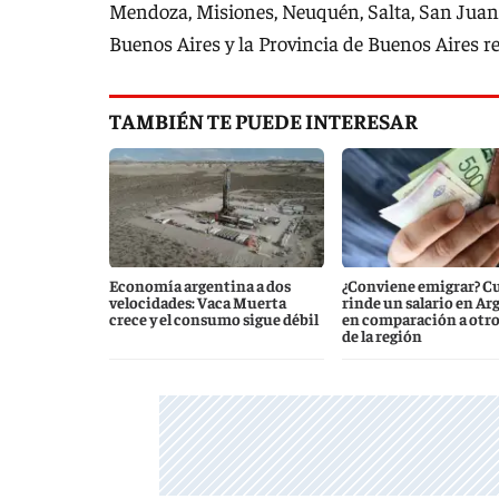
Mendoza, Misiones, Neuquén, Salta, San Juan,
Buenos Aires y la Provincia de Buenos Aires re
TAMBIÉN TE PUEDE INTERESAR
Economía argentina a dos
¿Conviene emigrar? C
velocidades: Vaca Muerta
rinde un salario en Ar
crece y el consumo sigue débil
en comparación a otro
de la región