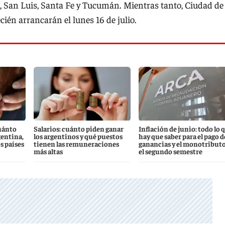
 San Luis, Santa Fe y Tucumán. Mientras tanto, Ciudad de
cién arrancarán el lunes 16 de julio.
uánto
Salarios: cuánto piden ganar
Inflación de junio: todo lo 
gentina,
los argentinos y qué puestos
hay que saber para el pago d
s países
tienen las remuneraciones
ganancias y el monotributo
más altas
el segundo semestre