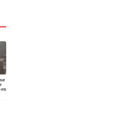
que
e
 en