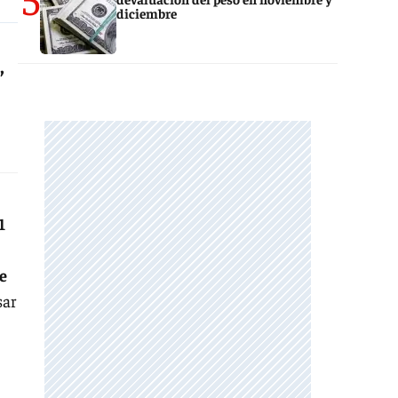
diciembre
,
1
de
sar