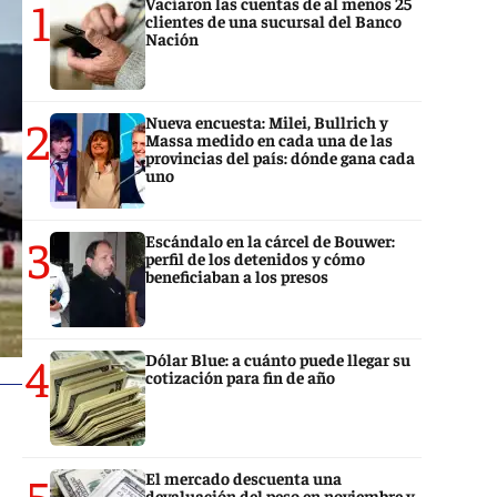
1
Vaciaron las cuentas de al menos 25
clientes de una sucursal del Banco
Nación
2
Nueva encuesta: Milei, Bullrich y
Massa medido en cada una de las
provincias del país: dónde gana cada
uno
3
Escándalo en la cárcel de Bouwer:
perfil de los detenidos y cómo
beneficiaban a los presos
4
Dólar Blue: a cuánto puede llegar su
cotización para fin de año
5
El mercado descuenta una
devaluación del peso en noviembre y