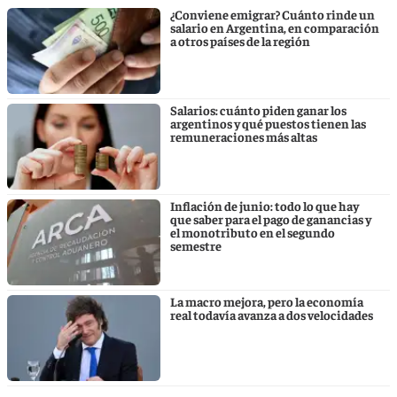
¿Conviene emigrar? Cuánto rinde un
salario en Argentina, en comparación
a otros países de la región
Salarios: cuánto piden ganar los
argentinos y qué puestos tienen las
remuneraciones más altas
Inflación de junio: todo lo que hay
que saber para el pago de ganancias y
el monotributo en el segundo
semestre
La macro mejora, pero la economía
real todavía avanza a dos velocidades