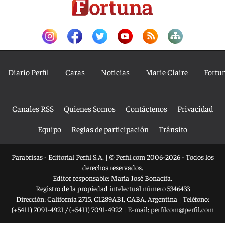
Diario Perfil
Caras
Noticias
Marie Claire
Fortu
Canales RSS
Quienes Somos
Contáctenos
Privacidad
Equipo
Reglas de participación
Tránsito
Parabrisas - Editorial Perfil S.A.
| © Perfil.com 2006-2026 - Todos los
derechos reservados.
Editor responsable: María José Bonacifa.
Registro de la propiedad intelectual número 5346433
Dirección:
California 2715
,
C1289ABI
,
CABA, Argentina
| Teléfono:
(+5411) 7091-4921
/
(+5411) 7091-4922
| E-mail:
perfilcom@perfil.com