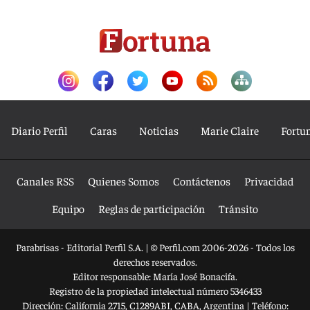
Diario Perfil
Caras
Noticias
Marie Claire
Fortu
Canales RSS
Quienes Somos
Contáctenos
Privacidad
Equipo
Reglas de participación
Tránsito
Parabrisas - Editorial Perfil S.A.
| © Perfil.com 2006-2026 - Todos los
derechos reservados.
Editor responsable: María José Bonacifa.
Registro de la propiedad intelectual número 5346433
Dirección:
California 2715
,
C1289ABI
,
CABA, Argentina
| Teléfono: