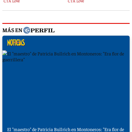
MÁS EN
El "maestro" de Patricia Bullrich en Montoneros: "Era flor de