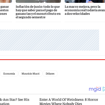
 ganar
Inflación de junio: todo lo que
La macro mejora, pero la
uestos
hay que saber para el pago de
economía real todavía ava
iones
ganancias y el monotributo en
a dos velocidades
el segundo semestre
Economía
Mauricio Macri
Dólares