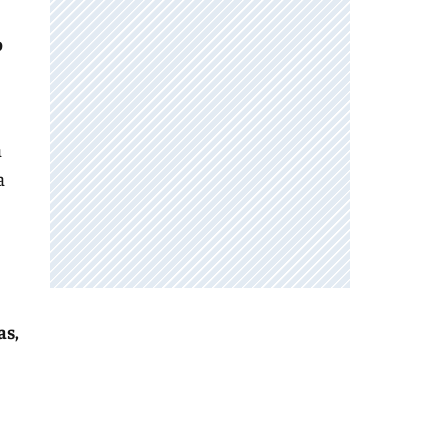
o
a
a
as,