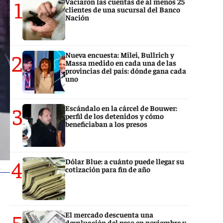
1
Vaciaron las cuentas de al menos 25
clientes de una sucursal del Banco
Nación
2
Nueva encuesta: Milei, Bullrich y
Massa medido en cada una de las
provincias del país: dónde gana cada
uno
3
Escándalo en la cárcel de Bouwer:
perfil de los detenidos y cómo
beneficiaban a los presos
4
Dólar Blue: a cuánto puede llegar su
cotización para fin de año
5
El mercado descuenta una
devaluación del peso en noviembre y