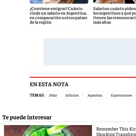
¿Conviene emigrar? Cuánto
Salarios: cuánto piden
rinde un salario en Argentina,
los argentinos y qué p
en comparación a otros países
tienen las remunerac
de la región
más altas
EN ESTA NOTA
TEMAS:
Dólar
Inflacion
Argentina
Exportaciones