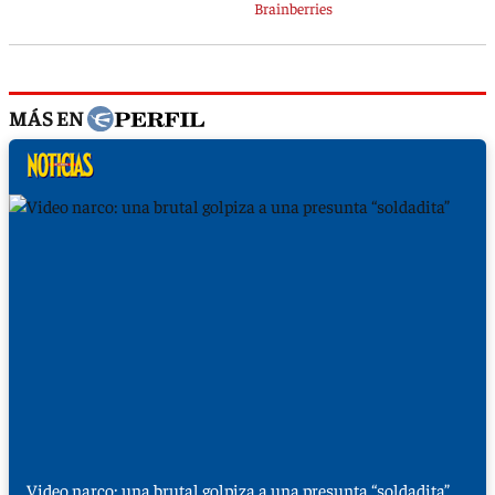
MÁS EN
Video narco: una brutal golpiza a una presunta “soldadita”