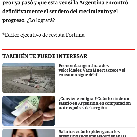
peor ya pasó y que esta vez sí la Argentina encontró
definitivamente el sendero del crecimiento y el
progreso
. ¿Lo logrará?
*Editor ejecutivo de revista Fortuna
TAMBIÉN TE PUEDE INTERESAR
Economía argentina a dos
velocidades: Vaca Muerta crece y el
consumo sigue débil
¿Conviene emigrar? Cuánto rinde un
salario en Argentina, en comparación
a otros países de la región
Salarios: cuánto piden ganar los
argentinos y qué puestos tienen las