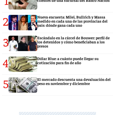
1
clientes de una sucursal del Banco Nación
2
Nueva encuesta: Milei, Bullrich y Massa
medido en cada una de las provincias del
país: dónde gana cada uno
3
Escándalo en la cárcel de Bouwer: perfil de
los detenidos y cómo beneficiaban a los
presos
4
Dólar Blue: a cuánto puede llegar su
cotización para fin de año
5
El mercado descuenta una devaluación del
peso en noviembre y diciembre