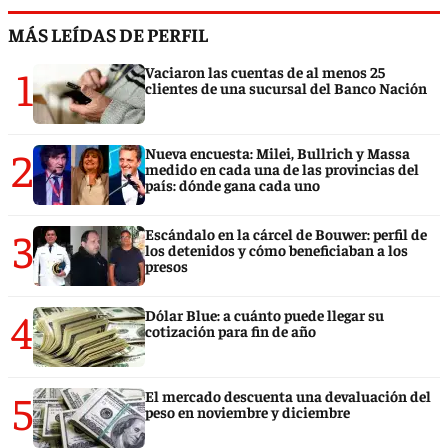
MÁS LEÍDAS DE PERFIL
1
Vaciaron las cuentas de al menos 25
clientes de una sucursal del Banco Nación
2
Nueva encuesta: Milei, Bullrich y Massa
medido en cada una de las provincias del
país: dónde gana cada uno
3
Escándalo en la cárcel de Bouwer: perfil de
los detenidos y cómo beneficiaban a los
presos
4
Dólar Blue: a cuánto puede llegar su
cotización para fin de año
5
El mercado descuenta una devaluación del
peso en noviembre y diciembre