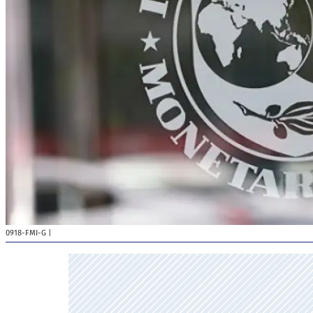
0918-FMI-G
|