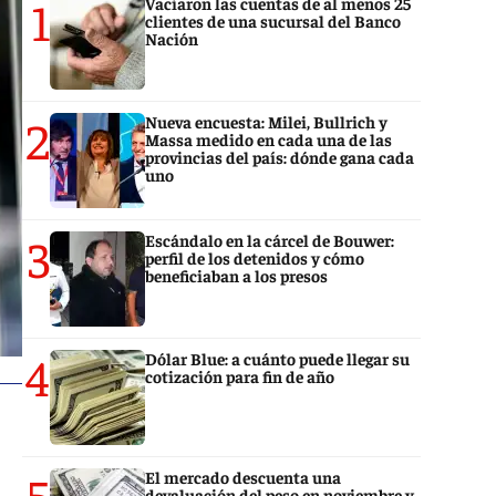
1
Vaciaron las cuentas de al menos 25
clientes de una sucursal del Banco
Nación
2
Nueva encuesta: Milei, Bullrich y
Massa medido en cada una de las
provincias del país: dónde gana cada
uno
3
Escándalo en la cárcel de Bouwer:
perfil de los detenidos y cómo
beneficiaban a los presos
4
Dólar Blue: a cuánto puede llegar su
cotización para fin de año
5
El mercado descuenta una
devaluación del peso en noviembre y