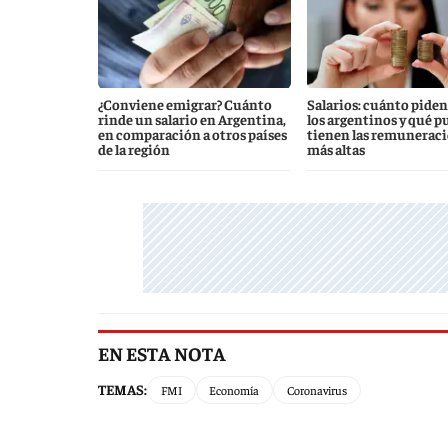
¿Conviene emigrar? Cuánto
Salarios: cuánto piden
rinde un salario en Argentina,
los argentinos y qué p
en comparación a otros países
tienen las remunerac
de la región
más altas
EN ESTA NOTA
TEMAS:
FMI
Economía
Coronavirus