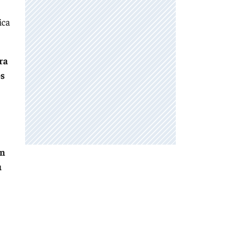
ica
ra
os
án
u