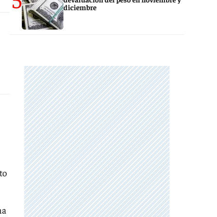
diciembre
to
na