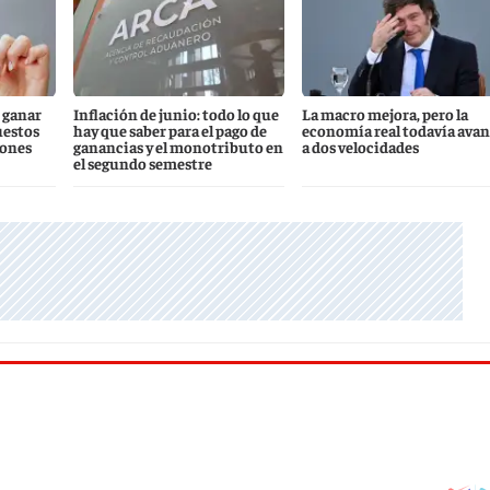
 ganar
Inflación de junio: todo lo que
La macro mejora, pero la
uestos
hay que saber para el pago de
economía real todavía ava
iones
ganancias y el monotributo en
a dos velocidades
el segundo semestre